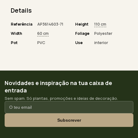
Details
Referência
AP3614603-71
Height
110 cm
Width
60 cm
Foliage
Polyester
Pot
PVC
Use
interior
Novidades e inspiração na tua caixa de
entrada
Sem spam. Só plantas, promoções e ideias de decoração.
Subscrever