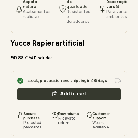
Aspeto
de
Decoração
natural
qualidade
versátil
Acabamentos
Resistentes
Para vários
realistas
e
ambientes
duradouros
Yucca Rapier artificial
90.88
€
VAT included
In stock, preparation and shipping in 4/5 days
Add to cart
Secure
Easy returns
Customer
purchase
14 days to
support
Protected
We are
return
payments
available