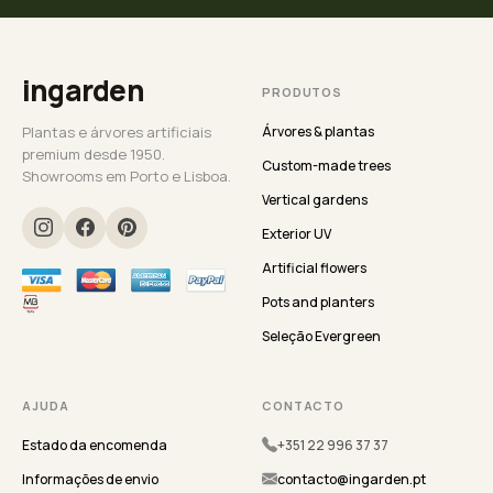
ingarden
PRODUTOS
Plantas e árvores artificiais
Árvores & plantas
premium desde 1950.
Custom-made trees
Showrooms em Porto e Lisboa.
Vertical gardens
Exterior UV
Artificial flowers
Pots and planters
Seleção Evergreen
AJUDA
CONTACTO
Estado da encomenda
+351 22 996 37 37
Informações de envio
contacto@ingarden.pt