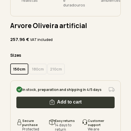
realistas
e
ambientes
duradouros
Arvore Oliveira artificial
257.96
€
VAT included
Sizes
150cm
180cm
210cm
In stock, preparation and shipping in 4/5 days
Add to cart
Secure
Easy returns
Customer
purchase
14 days to
support
Protected
We are
return