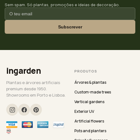
Sem spam. Só plantas, promoções e ideias de decoração.
Subscrever
ingarden
PRODUTOS
Plantas e árvores artificiais
Árvores & plantas
premium desde 1950.
Custom-made trees
Showrooms em Porto e Lisboa.
Vertical gardens
Exterior UV
Artificial flowers
Pots and planters