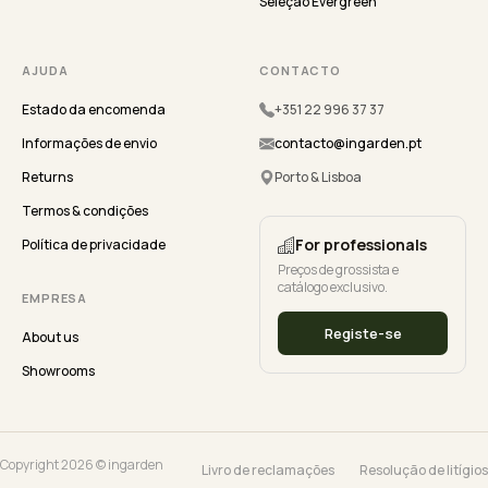
Seleção Evergreen
AJUDA
CONTACTO
Estado da encomenda
+351 22 996 37 37
Informações de envio
contacto@ingarden.pt
Returns
Porto & Lisboa
Termos & condições
For professionals
Política de privacidade
Preços de grossista e
catálogo exclusivo.
EMPRESA
Registe-se
About us
Showrooms
Copyright 2026 © ingarden
Livro de reclamações
Resolução de litígios