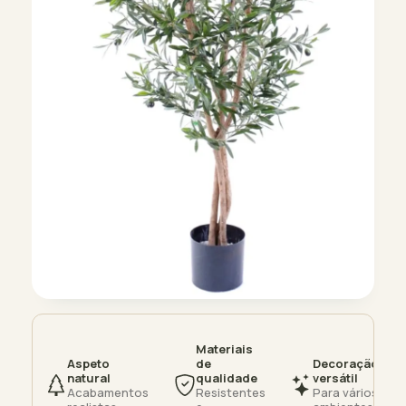
Materiais
Aspeto
de
Decoração
natural
qualidade
versátil
Acabamentos
Resistentes
Para vários