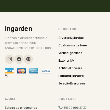
ingarden
PRODUTOS
Plantas e árvores artificiais
Árvores & plantas
premium desde 1950.
Custom-made trees
Showrooms em Porto e Lisboa.
Vertical gardens
Exterior UV
Artificial flowers
Pots and planters
Seleção Evergreen
AJUDA
CONTACTO
Estado da encomenda
+351 22 996 37 37