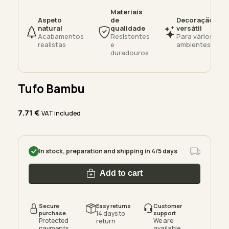
Materiais
Aspeto
de
Decoração
natural
qualidade
versátil
Acabamentos
Resistentes
Para vários
realistas
e
ambientes
duradouros
Tufo Bambu
7.71
€
VAT included
In stock, preparation and shipping in 4/5 days
Add to cart
Secure
Easy returns
Customer
purchase
14 days to
support
Protected
We are
return
payments
available