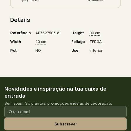
Details
Referência
AP3627503-81
Height
90 cm
Width
40 cm
Foliage
TERGAL
Pot
NO
Use
interior
Novidades e inspiração na tua caixa de
entrada
Sem spam. Só plantas, promoções e ideias de decoração.
Subscrever