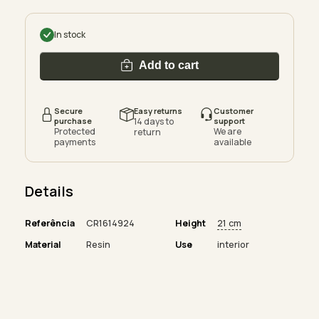
In stock
Add to cart
Secure
Easy returns
Customer
purchase
14 days to
support
Protected
We are
return
payments
available
Details
Referência
CR1614924
Height
21 cm
Material
Resin
Use
interior