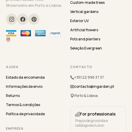
Custom-made trees
Showrooms em Porto e Lisboa.
Vertical gardens
Exterior UV
Artificial flowers
Pots and planters
Seleção Evergreen
AJUDA
CONTACTO
Estado da encomenda
+351 22 996 37 37
Informações de envio
contacto@ingarden.pt
Returns
Porto & Lisboa
Termos & condições
For professionals
Política de privacidade
Preços de grossista e
catálogo exclusivo.
EMPRESA