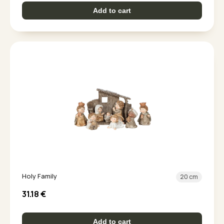
Add to cart
Holy Family
20 cm
31.18
€
Add to cart