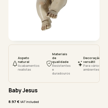
Materiais
Aspeto
de
Decoração
natural
qualidade
versátil
Acabamentos
Resistentes
Para vários
realistas
e
ambientes
duradouros
Baby Jesus
8.97
€
VAT included