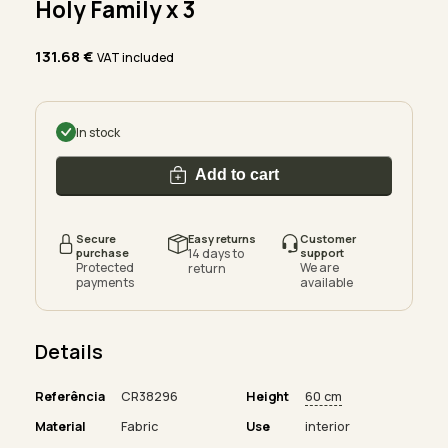
Holy Family x 3
131.68
€
VAT included
In stock
Add to cart
Secure
Easy returns
Customer
purchase
14 days to
support
Protected
We are
return
payments
available
Details
Referência
CR38296
Height
60 cm
Material
Fabric
Use
interior