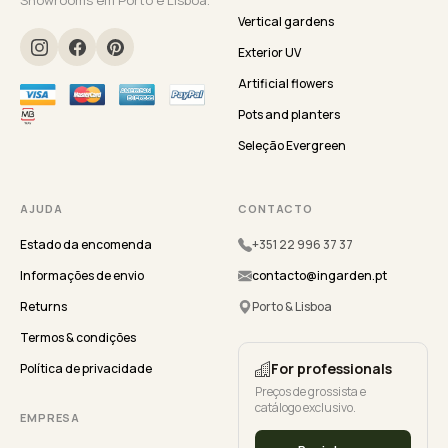
Showrooms em Porto e Lisboa.
Vertical gardens
Exterior UV
Artificial flowers
Pots and planters
Seleção Evergreen
AJUDA
CONTACTO
Estado da encomenda
+351 22 996 37 37
Informações de envio
contacto@ingarden.pt
Returns
Porto & Lisboa
Termos & condições
For professionals
Política de privacidade
Preços de grossista e
catálogo exclusivo.
EMPRESA