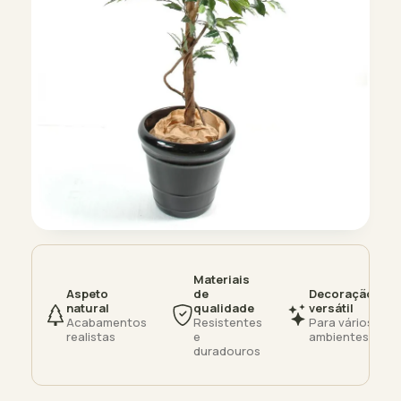
Materiais
Aspeto
de
Decoração
natural
qualidade
versátil
Acabamentos
Resistentes
Para vários
realistas
e
ambientes
duradouros