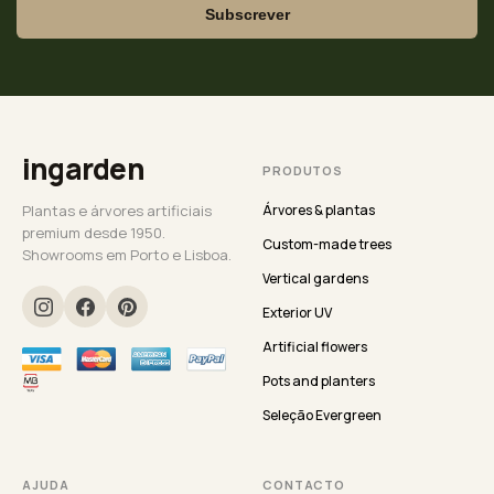
Subscrever
ingarden
PRODUTOS
Plantas e árvores artificiais
Árvores & plantas
premium desde 1950.
Custom-made trees
Showrooms em Porto e Lisboa.
Vertical gardens
Exterior UV
Artificial flowers
Pots and planters
Seleção Evergreen
AJUDA
CONTACTO