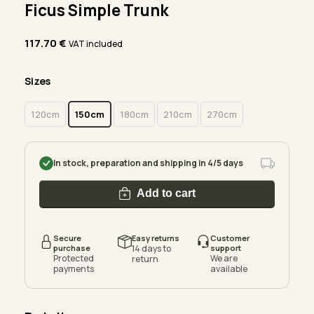
Ficus Simple Trunk
117.70
€
VAT included
Sizes
120cm
150cm
180cm
210cm
270cm
In stock, preparation and shipping in 4/5 days
Add to cart
Secure
Easy returns
Customer
purchase
14 days to
support
Protected
We are
return
payments
available