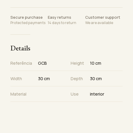
Secure purchase
Easy returns
Customer support
Protected payments
14 days to return
We are available
Details
Referência
GCB
Height
10 cm
Width
30 cm
Depth
30 cm
Material
Use
interior