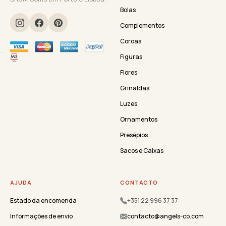
Bolas
Complementos
Coroas
Figuras
Flores
Grinaldas
Luzes
Ornamentos
Presépios
Sacos e Caixas
AJUDA
CONTACTO
Estado da encomenda
+351 22 996 37 37
Informações de envio
contacto@angels-co.com