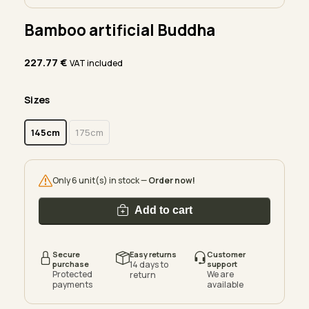
Bamboo artificial Buddha
227.77
€
VAT included
Sizes
145cm
175cm
Only 6 unit(s) in stock —
Order now!
Add to cart
Secure
Easy returns
Customer
purchase
14 days to
support
Protected
We are
return
payments
available