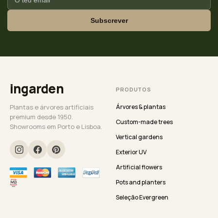
Subscrever
ingarden
PRODUTOS
Plantas e árvores artificiais
Árvores & plantas
premium desde 1950.
Custom-made trees
Showrooms em Porto e Lisboa.
Vertical gardens
Exterior UV
Artificial flowers
Pots and planters
Seleção Evergreen