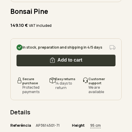
Bonsai Pine
149.10
€
VAT included
In stock, preparation and shipping in 4/5 days
Add to cart
Secure
Easy returns
Customer
purchase
14 days to
support
Protected
We are
return
payments
available
Details
Referência
AP3614501-71
Height
95 cm