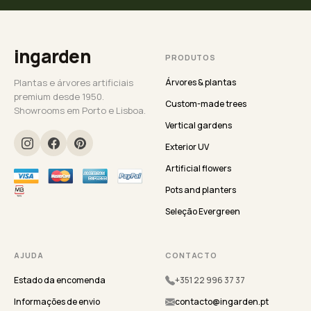
ingarden
PRODUTOS
Plantas e árvores artificiais
Árvores & plantas
premium desde 1950.
Custom-made trees
Showrooms em Porto e Lisboa.
Vertical gardens
Exterior UV
Artificial flowers
Pots and planters
Seleção Evergreen
AJUDA
CONTACTO
Estado da encomenda
+351 22 996 37 37
Informações de envio
contacto@ingarden.pt