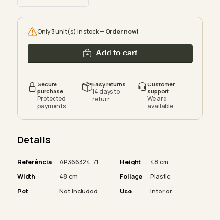
Only 3 unit(s) in stock —
Order now!
Add to cart
Secure
Easy returns
Customer
purchase
14 days to
support
Protected
We are
return
payments
available
Details
Referência
AP366324-71
Height
48 cm
Width
48 cm
Foliage
Plastic
Pot
Not Included
Use
interior