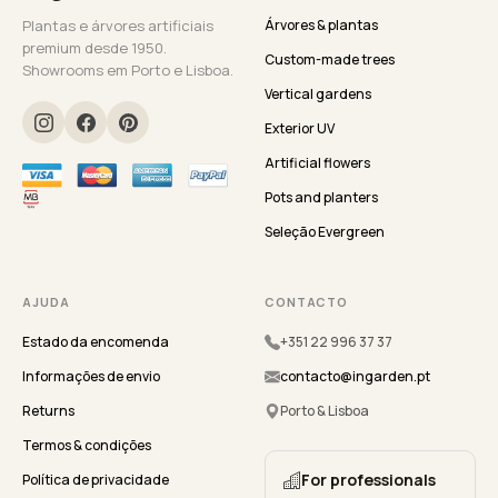
Plantas e árvores artificiais
Árvores & plantas
premium desde 1950.
Custom-made trees
Showrooms em Porto e Lisboa.
Vertical gardens
Exterior UV
Artificial flowers
Pots and planters
Seleção Evergreen
AJUDA
CONTACTO
Estado da encomenda
+351 22 996 37 37
Informações de envio
contacto@ingarden.pt
Returns
Porto & Lisboa
Termos & condições
For professionals
Política de privacidade