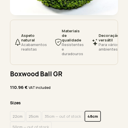
Materiais
Aspeto
de
Decoração
natural
qualidade
versátil
Acabamentos
Resistentes
Para vários
realistas
e
ambientes
duradouros
Boxwood Ball GR
110.96
€
VAT included
Sizes
22cm
25cm
35cm
— out of stock
48cm
50cm
— out of stock