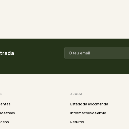
ntrada
S
AJUDA
lantas
Estado da encomenda
de trees
Informações de envio
rdens
Returns