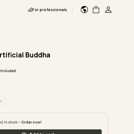
For professionals
tificial Buddha
 included
m
s) in stock —
Order now!