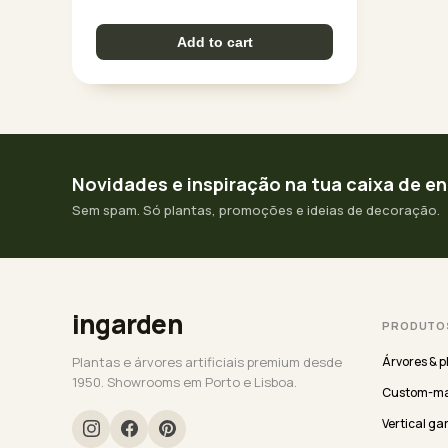
Add to cart
Novidades e inspiração na tua caixa de e
Sem spam. Só plantas, promoções e ideias de decoração.
ingarden
PRODUTO
Plantas e árvores artificiais premium desde
Árvores & p
1950. Showrooms em Porto e Lisboa.
Custom-ma
Vertical ga