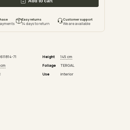
Add to cart
chase
Easy returns
Customer support
payments
14 days to return
We are available
611814-71
Height
145 cm
 cm
Foliage
TERGAL
C
Use
interior