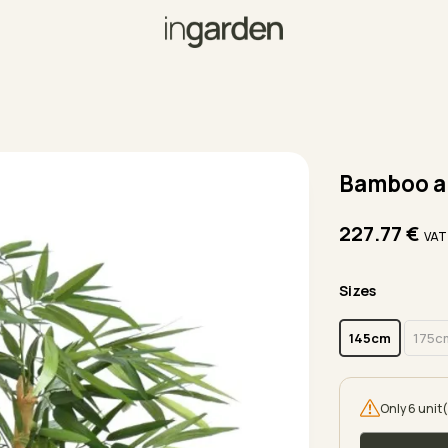
Bamboo ar
227.77
€
VAT
Sizes
145cm
175c
Only 6 unit(