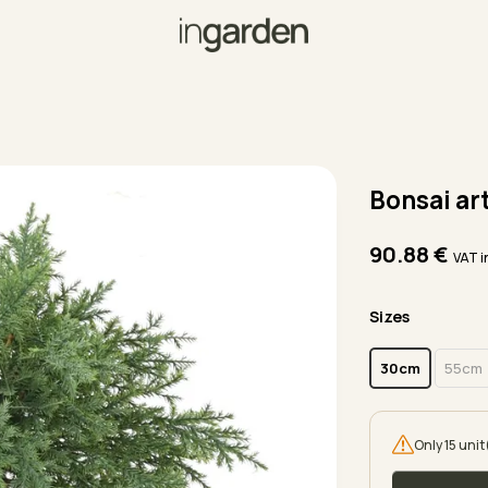
Bonsai art
90.88
€
VAT 
Sizes
30cm
55cm
Only 15 unit