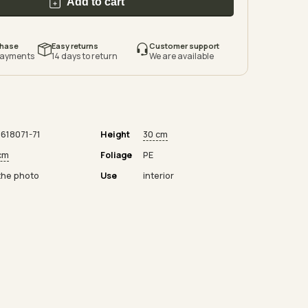
Add to cart
chase
Easy returns
Customer support
payments
14 days to return
We are available
618071-71
Height
30 cm
cm
Foliage
PE
the photo
Use
interior