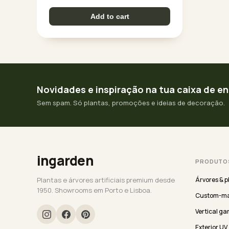
Add to cart
Novidades e inspiração na tua caixa de e
Sem spam. Só plantas, promoções e ideias de decoração.
ingarden
PRODUTO
Plantas e árvores artificiais premium desde
Árvores & p
1950. Showrooms em Porto e Lisboa.
Custom-ma
Vertical ga
Exterior UV