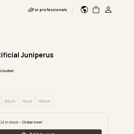
For professionals
ificial Juniperus
included
60cm
75cm
100cm
(s) in stock —
Order now!