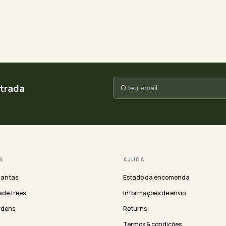
ntrada
S
AJUDA
lantas
Estado da encomenda
de trees
Informações de envio
rdens
Returns
Termos & condições