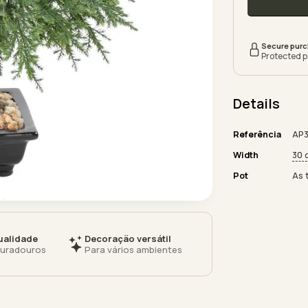
Secure pur
Protected 
Details
Referência
AP3
Width
30 
Pot
As 
ualidade
Decoração versátil
duradouros
Para vários ambientes