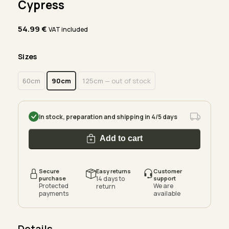
Cypress
54.99
€
VAT included
Sizes
60cm
90cm
125cm
— out of stock
In stock, preparation and shipping in 4/5 days
Add to cart
Secure
Easy returns
Customer
purchase
14 days to
support
Protected
We are
return
payments
available
Details