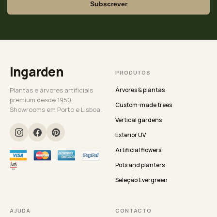
Subscrever
ingarden
PRODUTOS
Plantas e árvores artificiais
Árvores & plantas
premium desde 1950.
Custom-made trees
Showrooms em Porto e Lisboa.
Vertical gardens
Exterior UV
Artificial flowers
Pots and planters
Seleção Evergreen
AJUDA
CONTACTO