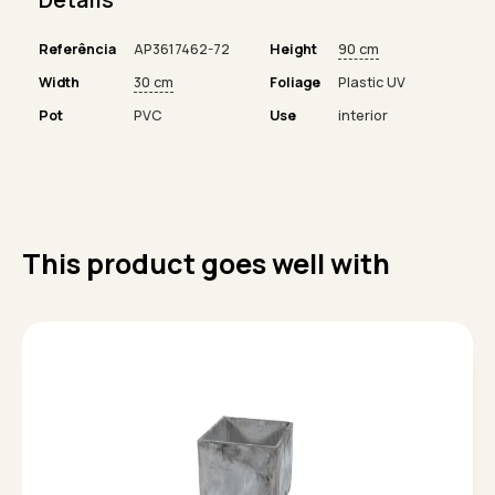
Referência
AP3617462-72
Height
90 cm
Width
30 cm
Foliage
Plastic UV
Pot
PVC
Use
interior
This product goes well with