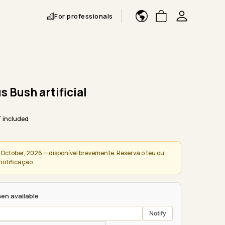
For professionals
 Bush artificial
 included
 October, 2026 — disponível brevemente. Reserva o teu ou
notificação.
en available
Notify