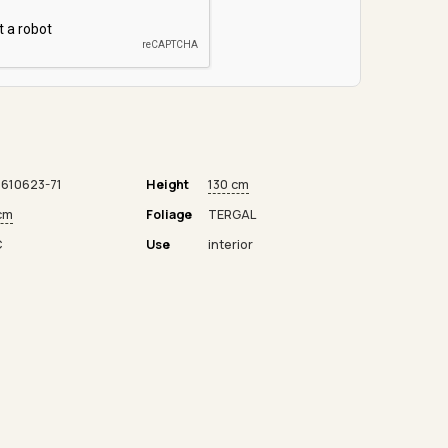
610623-71
Height
130 cm
cm
Foliage
TERGAL
C
Use
interior