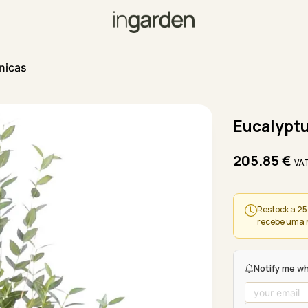
nicas
Eucalyptus
205.85
€
VAT
Restock a 25
recebe uma 
Notify me wh