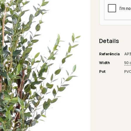
Details
Referência
AP3
Width
50 
Pot
PV