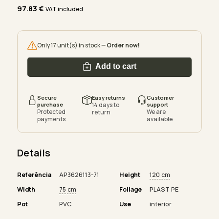
97.83
€
VAT included
Only 17 unit(s) in stock —
Order now!
Add to cart
Secure
Easy returns
Customer
purchase
14 days to
support
Protected
We are
return
payments
available
Details
Referência
AP3626113-71
Height
120 cm
Width
75 cm
Foliage
PLAST PE
Pot
PVC
Use
interior