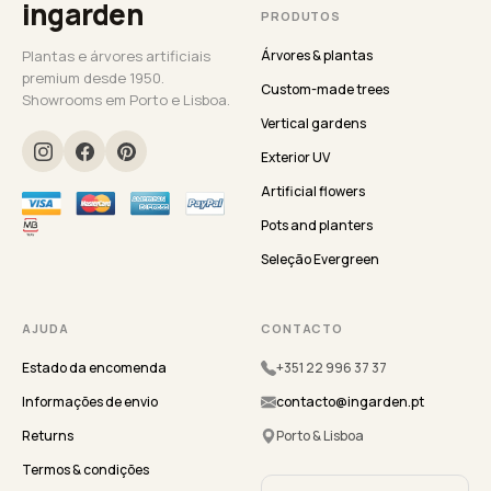
ingarden
PRODUTOS
Plantas e árvores artificiais
Árvores & plantas
premium desde 1950.
Custom-made trees
Showrooms em Porto e Lisboa.
Vertical gardens
Exterior UV
Artificial flowers
Pots and planters
Seleção Evergreen
AJUDA
CONTACTO
Estado da encomenda
+351 22 996 37 37
Informações de envio
contacto@ingarden.pt
Returns
Porto & Lisboa
Termos & condições