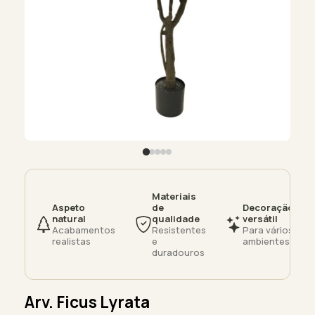
Materiais
Aspeto
de
Decoração
natural
qualidade
versátil
Acabamentos
Resistentes
Para vários
realistas
e
ambientes
duradouros
Arv. Ficus Lyrata