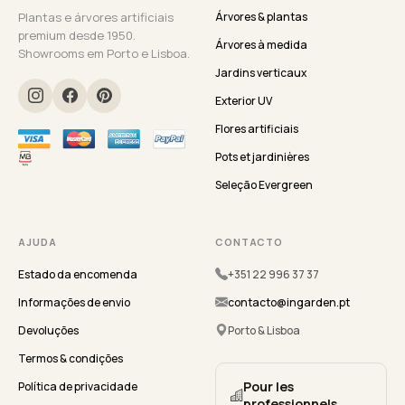
Plantas e árvores artificiais
Árvores & plantas
premium desde 1950.
Árvores à medida
Showrooms em Porto e Lisboa.
Jardins verticaux
Exterior UV
Flores artificiais
Pots et jardinières
Seleção Evergreen
AJUDA
CONTACTO
Estado da encomenda
+351 22 996 37 37
Informações de envio
contacto@ingarden.pt
Devoluções
Porto & Lisboa
Termos & condições
Pour les
Política de privacidade
professionnels