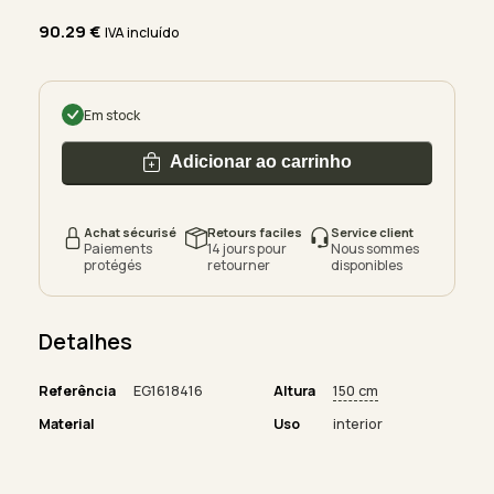
90.29
€
IVA incluído
Em stock
Adicionar ao carrinho
Achat sécurisé
Retours faciles
Service client
Paiements
14 jours pour
Nous sommes
protégés
retourner
disponibles
Detalhes
Referência
EG1618416
Altura
150 cm
Material
Uso
interior