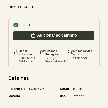
90.29
€
IVA incluído
Em stock
Adicionar ao carrinho
Sicher
Einfache
Kundenservice
einkaufen
Rückgabe
Wir sind
Geschützte
14 Tage
erreichbar
Zahlungen
Rückgaberecht
Detalhes
Referência
EG1618416
Altura
150 cm
Material
Uso
interior