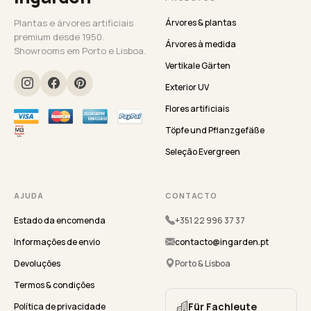
Plantas e árvores artificiais
Árvores & plantas
premium desde 1950.
Árvores à medida
Showrooms em Porto e Lisboa.
Vertikale Gärten
Exterior UV
Flores artificiais
Töpfe und Pflanzgefäße
Seleção Evergreen
AJUDA
CONTACTO
Estado da encomenda
+351 22 996 37 37
Informações de envio
contacto@ingarden.pt
Devoluções
Porto & Lisboa
Termos & condições
Für Fachleute
Política de privacidade