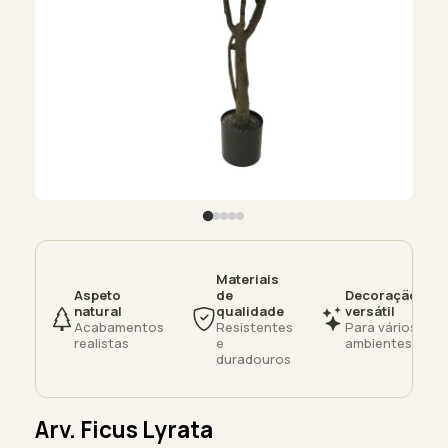
Materiais
Aspeto
de
Decoração
natural
qualidade
versátil
Acabamentos
Resistentes
Para vários
realistas
e
ambientes
duradouros
Arv. Ficus Lyrata