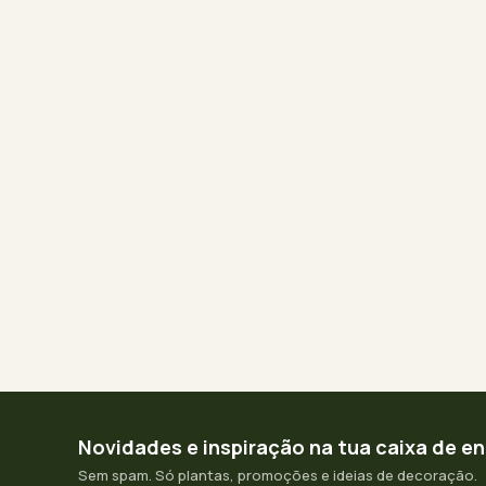
Novidades e inspiração na tua caixa de e
Sem spam. Só plantas, promoções e ideias de decoração.