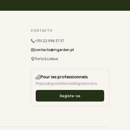
CONTACTO
+351 22 996 37 37
contacto@ingarden.pt
Porto & Lisboa
Pour les professionnels
Preços de grossista e catálogo exclusivo.
Registe-se