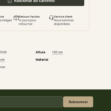
Adicionar ao carrinho
isé
Retours faciles
Service client
protégés
14 jours pour
Nous sommes
retourner
disponibles
G120
Altura
120 cm
 cm
Material
rior
Subscrever