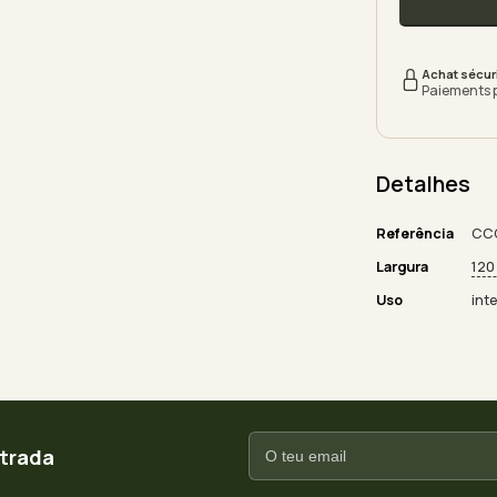
Achat sécur
Paiements 
Detalhes
Referência
CC
Largura
120
Uso
inte
ntrada