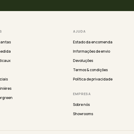
S
AJUDA
lantas
Estado da encomenda
medida
Informações de envio
ticaux
Devoluções
Termos & condições
iciais
Política de privacidade
inières
EMPRESA
ergreen
Sobre nós
Showrooms