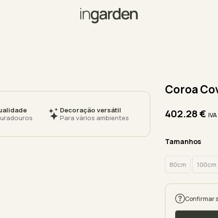
Coroa Cov
ualidade
Decoração versátil
402.28
€
IVA
duradouros
Para vários ambientes
Tamanhos
80cm
100cm
Confirmar 