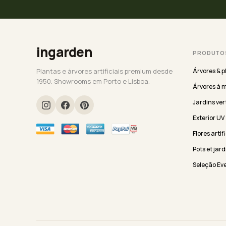
ingarden
PRODUTO
Plantas e árvores artificiais premium desde
Árvores & p
1950. Showrooms em Porto e Lisboa.
Árvores à 
Jardins ver
Exterior UV
Flores artif
Pots et jard
Seleção Ev