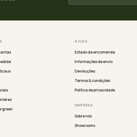
S
AJUDA
lantas
Estado da encomenda
medida
Informações de envio
ticaux
Devoluções
Termos & condições
iciais
Política de privacidade
inières
EMPRESA
ergreen
Sobre nós
Showrooms