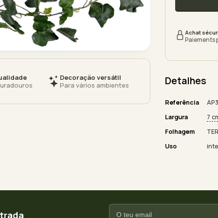
Achat sécur
Paiements 
ualidade
Decoração versátil
Detalhes
duradouros
Para vários ambientes
Referência
AP3
Largura
7 c
Folhagem
TE
Uso
inte
ntrada