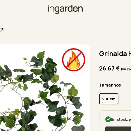
go
Grinalda 
26.67
€
IVA in
Tamanhos
200cm
Em stock, p