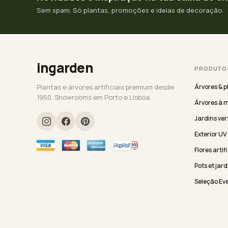
Sem spam. Só plantas, promoções e ideias de decoração.
ingarden
PRODUTO
Plantas e árvores artificiais premium desde
Árvores & p
1950. Showrooms em Porto e Lisboa.
Árvores à 
Jardins ver
Exterior UV
Flores artif
Pots et jard
Seleção Ev