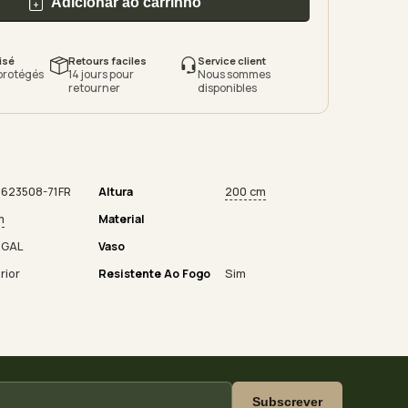
Adicionar ao carrinho
isé
Retours faciles
Service client
protégés
14 jours pour
Nous sommes
retourner
disponibles
623508-71FR
Altura
200 cm
m
Material
RGAL
Vaso
rior
Resistente Ao Fogo
Sim
Subscrever