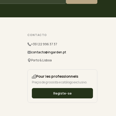
CONTACTO
+351 22 996 37 37
contacto@ingarden.pt
Porto & Lisboa
Pour les professionnels
Preços de grossista e catálogo exclusivo.
Registe-se