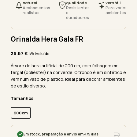
natural
qualidade
versátil
Acabamentos
Resistentes
Para vários
realistas
e
ambientes
duradouros
Grinalda Hera Gala FR
26.67
€
IVA incluído
Árvore de hera artificial de 200 cm, com folhagem em
tergal (poliéster) na cor verde. O tronco é em sintético e
vem num vaso de plástico. Ideal para decorar ambientes
de estilo diverso.
Tamanhos
200cm
Em stock, preparação e envio em 4/5 dias