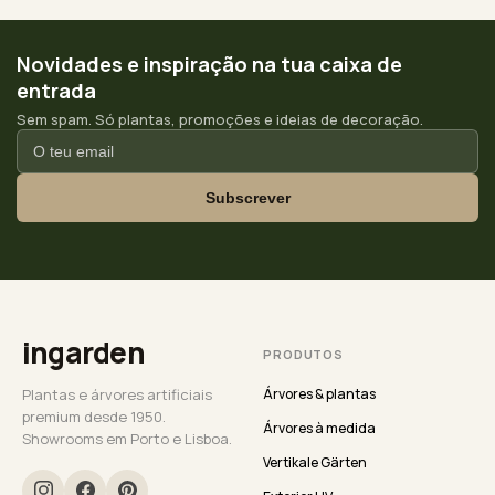
Novidades e inspiração na tua caixa de
entrada
Sem spam. Só plantas, promoções e ideias de decoração.
Subscrever
ingarden
PRODUTOS
Plantas e árvores artificiais
Árvores & plantas
premium desde 1950.
Árvores à medida
Showrooms em Porto e Lisboa.
Vertikale Gärten