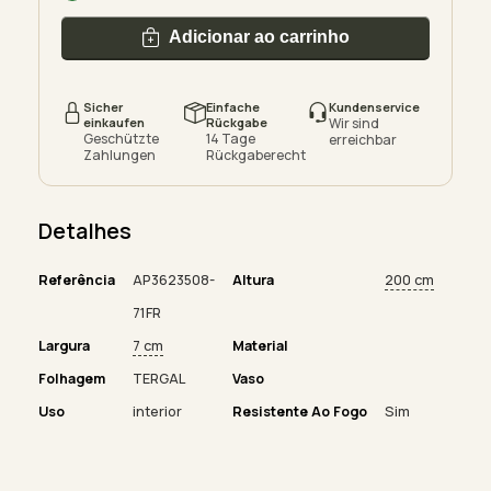
Adicionar ao carrinho
Sicher
Einfache
Kundenservice
einkaufen
Rückgabe
Wir sind
Geschützte
14 Tage
erreichbar
Zahlungen
Rückgaberecht
Detalhes
Referência
AP3623508-
Altura
200 cm
71FR
Largura
7 cm
Material
Folhagem
TERGAL
Vaso
Uso
interior
Resistente Ao Fogo
Sim