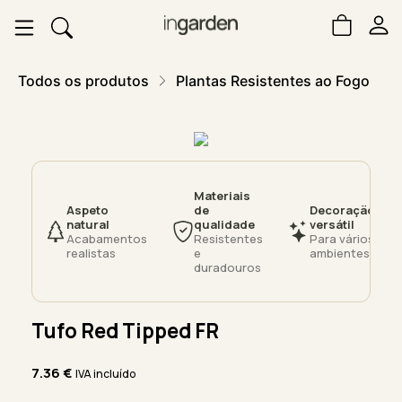
Todos os produtos
Plantas Resistentes ao Fogo
Materiais
Aspeto
de
Decoração
natural
qualidade
versátil
Acabamentos
Resistentes
Para vários
realistas
e
ambientes
duradouros
Tufo Red Tipped FR
7.36
€
IVA incluído