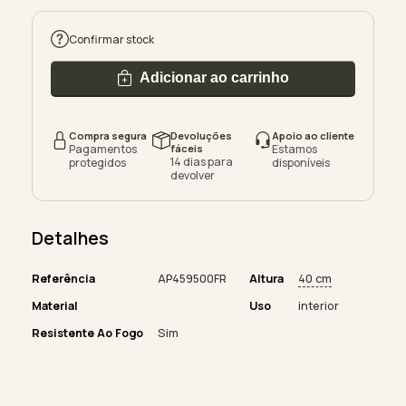
Confirmar stock
Adicionar ao carrinho
Compra segura
Devoluções
Apoio ao cliente
Pagamentos
fáceis
Estamos
14 dias para
protegidos
disponíveis
devolver
Detalhes
Referência
AP459500FR
Altura
40 cm
Material
Uso
interior
Resistente Ao Fogo
Sim