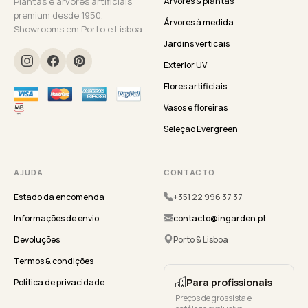
Plantas e árvores artificiais
Árvores & plantas
premium desde 1950.
Árvores à medida
Showrooms em Porto e Lisboa.
Jardins verticais
Exterior UV
Flores artificiais
Vasos e floreiras
Seleção Evergreen
AJUDA
CONTACTO
Estado da encomenda
+351 22 996 37 37
Informações de envio
contacto@ingarden.pt
Devoluções
Porto & Lisboa
Termos & condições
Para profissionais
Política de privacidade
Preços de grossista e