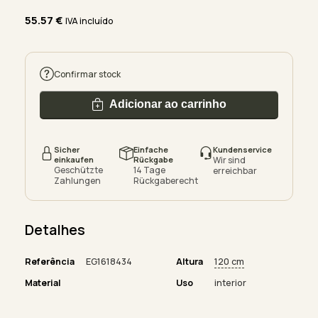
55.57
€
IVA incluído
Confirmar stock
Adicionar ao carrinho
Sicher
Einfache
Kundenservice
einkaufen
Rückgabe
Wir sind
Geschützte
14 Tage
erreichbar
Zahlungen
Rückgaberecht
Detalhes
Referência
EG1618434
Altura
120 cm
Material
Uso
interior