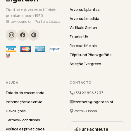
Plantas e árvores artificiais
Árvores & plantas
premium desde 1950.
Árvores à medida
Showrooms em Porto e Lisboa.
Vertikale Gärten
Exterior UV
Flores artificiais
Töpfe und Pflanzgefäße
Seleção Evergreen
AJUDA
CONTACTO
Estado da encomenda
+351 22 996 37 37
Informações de envio
contacto@ingarden.pt
Devoluções
Porto & Lisboa
Termos & condições
Für Fachleute
Política de privacidade