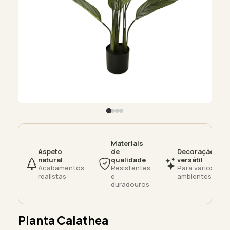
Materiais
Aspeto
de
Decoração
natural
qualidade
versátil
Acabamentos
Resistentes
Para vários
realistas
e
ambientes
duradouros
Planta Calathea