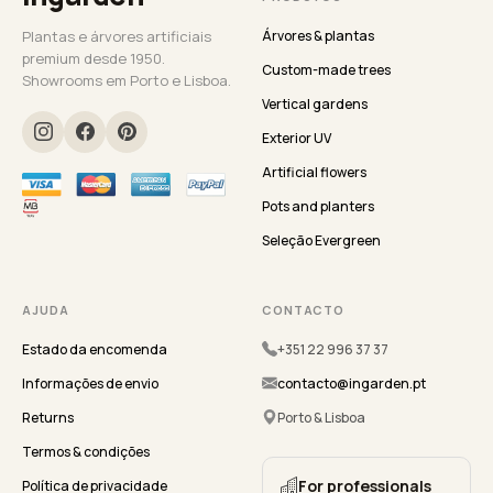
Plantas e árvores artificiais
Árvores & plantas
premium desde 1950.
Custom-made trees
Showrooms em Porto e Lisboa.
Vertical gardens
Exterior UV
Artificial flowers
Pots and planters
Seleção Evergreen
AJUDA
CONTACTO
Estado da encomenda
+351 22 996 37 37
Informações de envio
contacto@ingarden.pt
Returns
Porto & Lisboa
Termos & condições
For professionals
Política de privacidade