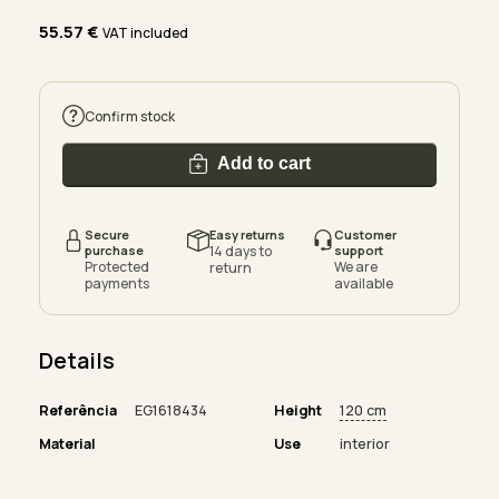
55.57
€
VAT included
Confirm stock
Add to cart
Secure
Easy returns
Customer
purchase
14 days to
support
Protected
We are
return
payments
available
Details
Referência
EG1618434
Height
120 cm
Material
Use
interior