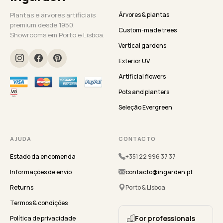
Plantas e árvores artificiais
Árvores & plantas
premium desde 1950.
Custom-made trees
Showrooms em Porto e Lisboa.
Vertical gardens
Exterior UV
Artificial flowers
Pots and planters
Seleção Evergreen
AJUDA
CONTACTO
Estado da encomenda
+351 22 996 37 37
Informações de envio
contacto@ingarden.pt
Returns
Porto & Lisboa
Termos & condições
For professionals
Política de privacidade