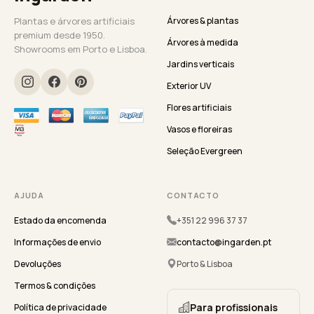
Plantas e árvores artificiais
Árvores & plantas
premium desde 1950.
Árvores à medida
Showrooms em Porto e Lisboa.
Jardins verticais
Exterior UV
Flores artificiais
Vasos e floreiras
Seleção Evergreen
AJUDA
CONTACTO
Estado da encomenda
+351 22 996 37 37
Informações de envio
contacto@ingarden.pt
Devoluções
Porto & Lisboa
Termos & condições
Para profissionais
Política de privacidade