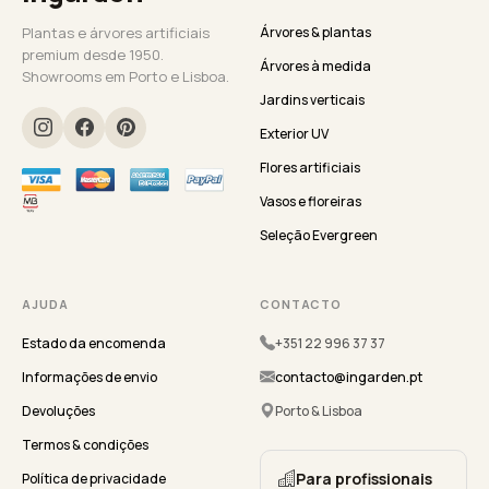
Plantas e árvores artificiais
Árvores & plantas
premium desde 1950.
Árvores à medida
Showrooms em Porto e Lisboa.
Jardins verticais
Exterior UV
Flores artificiais
Vasos e floreiras
Seleção Evergreen
AJUDA
CONTACTO
Estado da encomenda
+351 22 996 37 37
Informações de envio
contacto@ingarden.pt
Devoluções
Porto & Lisboa
Termos & condições
Para profissionais
Política de privacidade