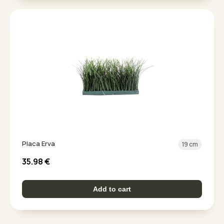
Placa Erva
19 cm
35.98
€
Add to cart