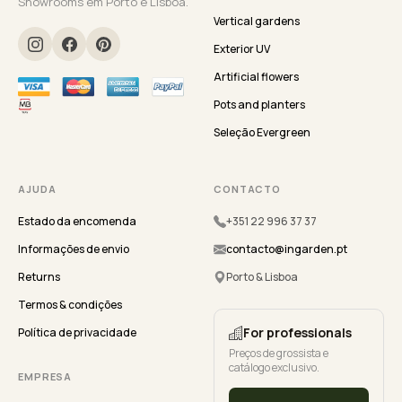
Showrooms em Porto e Lisboa.
Vertical gardens
Exterior UV
Artificial flowers
Pots and planters
Seleção Evergreen
AJUDA
CONTACTO
Estado da encomenda
+351 22 996 37 37
Informações de envio
contacto@ingarden.pt
Returns
Porto & Lisboa
Termos & condições
For professionals
Política de privacidade
Preços de grossista e
catálogo exclusivo.
EMPRESA