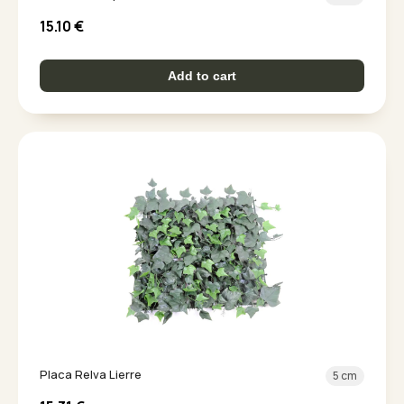
15.10
€
Add to cart
Placa Relva Lierre
5 cm