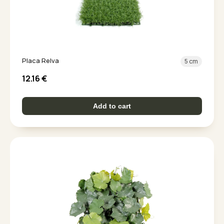
Placa Relva
5 cm
12.16
€
Add to cart