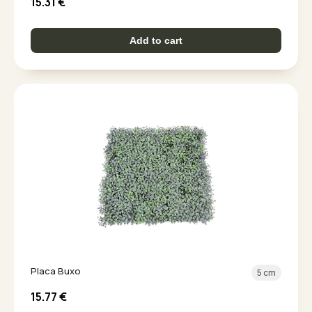
15.31
€
Add to cart
Placa Buxo
5 cm
15.77
€