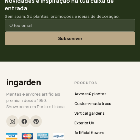
Novidades e inspiração na tua caixa de
entrada
Sem spam. Só plantas, promoções e ideias de decoração.
Subscrever
ingarden
PRODUTOS
Plantas e árvores artificiais
Árvores & plantas
premium desde 1950.
Custom-made trees
Showrooms em Porto e Lisboa.
Vertical gardens
Exterior UV
Artificial flowers