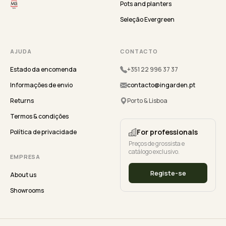
Pots and planters
Seleção Evergreen
AJUDA
CONTACTO
Estado da encomenda
+351 22 996 37 37
Informações de envio
contacto@ingarden.pt
Returns
Porto & Lisboa
Termos & condições
For professionals
Política de privacidade
Preços de grossista e
catálogo exclusivo.
EMPRESA
Registe-se
About us
Showrooms