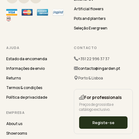
Artificial flowers
Pots and planters
Seleção Evergreen
AJUDA
CONTACTO
Estado da encomenda
+351 22 996 37 37
Informações de envio
contacto@ingarden.pt
Returns
Porto & Lisboa
Termos & condições
For professionals
Política de privacidade
Preços de grossista e
catálogo exclusivo.
EMPRESA
Registe-se
About us
Showrooms