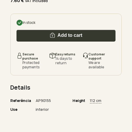
7.60
€
VAT included
In stock
Add to cart
Secure
Easy returns
Customer
purchase
14 days to
support
Protected
We are
return
payments
available
Details
Referência
AP90155
Height
112 cm
Use
interior