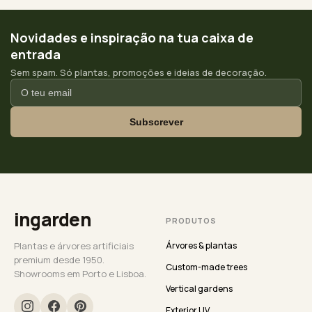
Novidades e inspiração na tua caixa de
entrada
Sem spam. Só plantas, promoções e ideias de decoração.
Subscrever
ingarden
PRODUTOS
Plantas e árvores artificiais
Árvores & plantas
premium desde 1950.
Custom-made trees
Showrooms em Porto e Lisboa.
Vertical gardens
Exterior UV