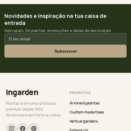
Novidades e inspiração na tua caixa de
entrada
Sem spam. Só plantas, promoções e ideias de decoração.
Subscrever
ingarden
PRODUTOS
Plantas e árvores artificiais
Árvores & plantas
premium desde 1950.
Custom-made trees
Showrooms em Porto e Lisboa.
Vertical gardens
Exterior UV