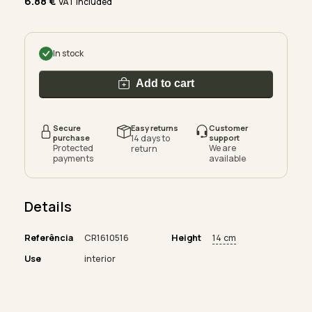
6.88
€
VAT included
In stock
Add to cart
Secure
Easy returns
Customer
purchase
14 days to
support
Protected
We are
return
payments
available
Details
Referência
CR1610516
Height
14 cm
Use
interior