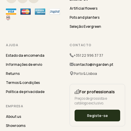
Artificial flowers
Pots and planters
Seleção Evergreen
AJUDA
CONTACTO
Estado da encomenda
+351 22 996 37 37
Informações de envio
contacto@ingarden.pt
Returns
Porto & Lisboa
Termos & condições
For professionals
Política de privacidade
Preços de grossista e
catálogo exclusivo.
EMPRESA
Registe-se
About us
Showrooms