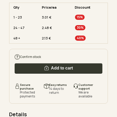
Qty
Price/ea
Discount
1 - 23
3.01
€
15%
24 - 47
2.48
€
30%
48 +
2.13
€
40%
Confirm stock
Add to cart
Secure
Easy returns
Customer
purchase
14 days to
support
Protected
We are
return
payments
available
Details