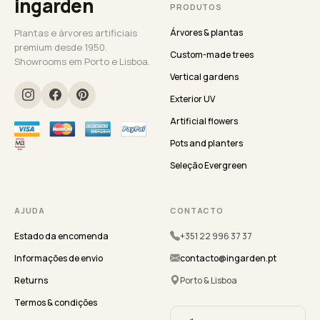
ingarden
PRODUTOS
Plantas e árvores artificiais
Árvores & plantas
premium desde 1950.
Custom-made trees
Showrooms em Porto e Lisboa.
Vertical gardens
Exterior UV
Artificial flowers
Pots and planters
Seleção Evergreen
AJUDA
CONTACTO
Estado da encomenda
+351 22 996 37 37
Informações de envio
contacto@ingarden.pt
Returns
Porto & Lisboa
Termos & condições