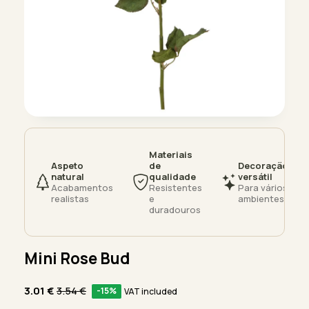
Materiais
Aspeto
de
Decoração
natural
qualidade
versátil
Acabamentos
Resistentes
Para vários
realistas
e
ambientes
duradouros
Mini Rose Bud
3.01
€
3.54
€
-15%
VAT included