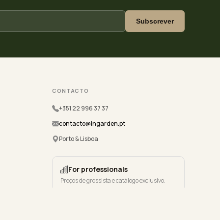
Subscrever
CONTACTO
+351 22 996 37 37
contacto@ingarden.pt
Porto & Lisboa
For professionals
Preços de grossista e catálogo exclusivo.
Registe-se