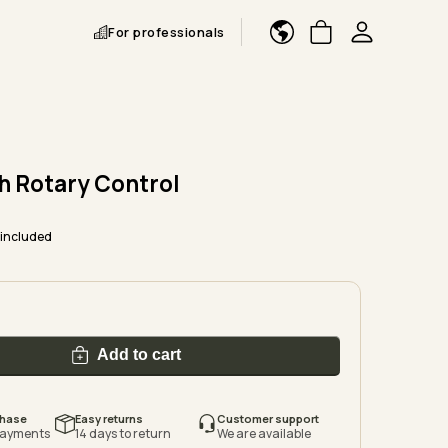
For professionals
h Rotary Control
 included
Add to cart
chase
Easy returns
Customer support
payments
14 days to return
We are available