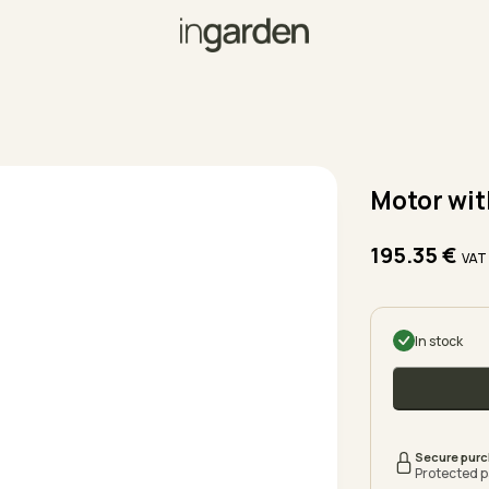
Motor wit
195.35
€
VAT
In stock
Secure pur
Protected 