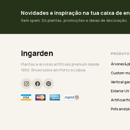
Novidades e inspiração na tua caixa de e
Sem spam. Só plantas, promoções e ideias de decoração.
ingarden
PRODUTO
Plantas e árvores artificiais premium desde
Árvores & p
1950. Showrooms em Porto e Lisboa.
Custom-ma
Vertical ga
Exterior UV
Artificial f
Pots and pl
Seleção Ev