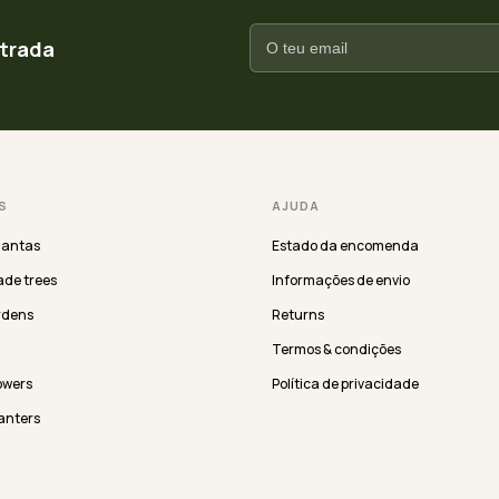
ntrada
S
AJUDA
lantas
Estado da encomenda
de trees
Informações de envio
rdens
Returns
Termos & condições
lowers
Política de privacidade
anters
EMPRESA
ergreen
About us