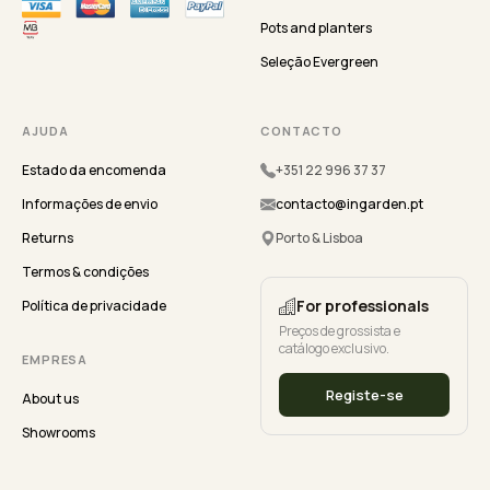
Pots and planters
Seleção Evergreen
AJUDA
CONTACTO
Estado da encomenda
+351 22 996 37 37
Informações de envio
contacto@ingarden.pt
Returns
Porto & Lisboa
Termos & condições
For professionals
Política de privacidade
Preços de grossista e
catálogo exclusivo.
EMPRESA
Registe-se
About us
Showrooms