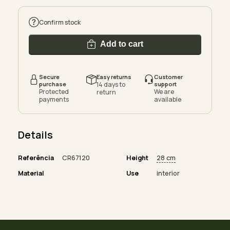
Confirm stock
Add to cart
Secure
Easy returns
Customer
purchase
14 days to
support
Protected
We are
return
payments
available
Details
Referência
CR67120
Height
28 cm
Material
Use
interior