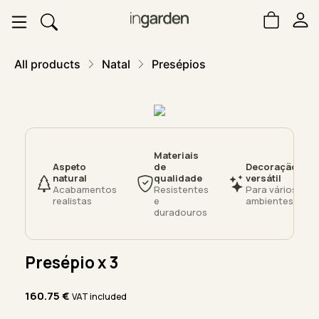
All products
Natal
Presépios
Materiais
Aspeto
de
Decoração
natural
qualidade
versátil
Acabamentos
Resistentes
Para vários
realistas
e
ambientes
duradouros
Presépio x 3
160.75
€
VAT included