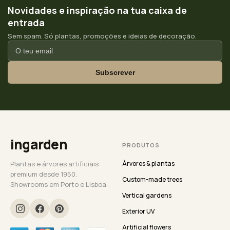
Novidades e inspiração na tua caixa de
entrada
Sem spam. Só plantas, promoções e ideias de decoração.
Subscrever
ingarden
PRODUTOS
Plantas e árvores artificiais
Árvores & plantas
premium desde 1950.
Custom-made trees
Showrooms em Porto e Lisboa.
Vertical gardens
Exterior UV
Artificial flowers