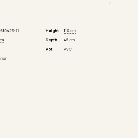
610423-71
Height
110 cm
cm
Depth
45 cm
Pot
PVC
rior