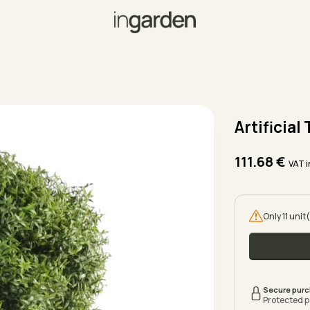
Artificial
111.68
€
VAT 
Only 11 unit
Secure pur
Protected 