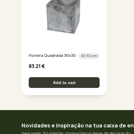
Floreira Quadrada 30x30
30-50 cm
83.21
€
Add to cart
Novidades e inspiração na tua caixa de e
Sem spam. Só plantas, promoções e ideias de decoração.