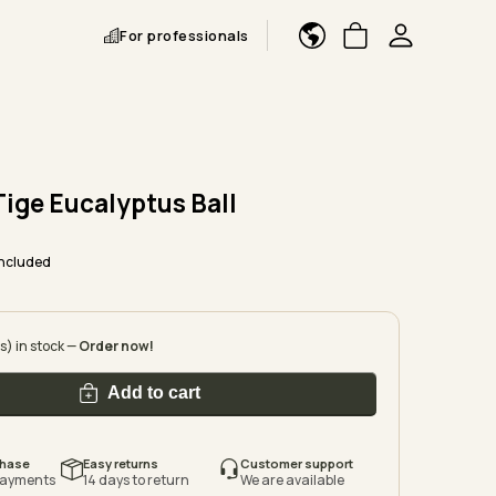
For professionals
 Tige Eucalyptus Ball
included
(s) in stock —
Order now!
Add to cart
chase
Easy returns
Customer support
payments
14 days to return
We are available