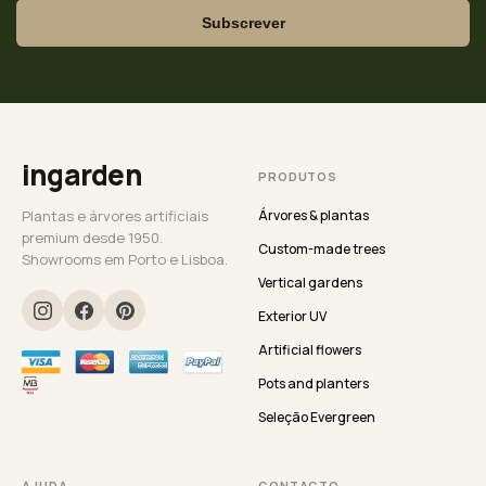
Subscrever
ingarden
PRODUTOS
Plantas e árvores artificiais
Árvores & plantas
premium desde 1950.
Custom-made trees
Showrooms em Porto e Lisboa.
Vertical gardens
Exterior UV
Artificial flowers
Pots and planters
Seleção Evergreen
AJUDA
CONTACTO