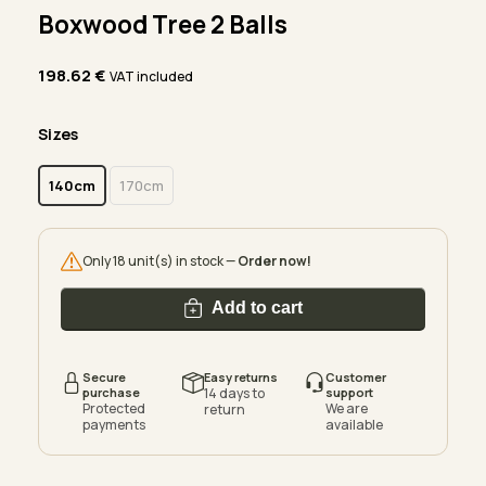
Boxwood Tree 2 Balls
198.62
€
VAT included
Sizes
140cm
170cm
Only 18 unit(s) in stock —
Order now!
Add to cart
Secure
Easy returns
Customer
purchase
14 days to
support
Protected
We are
return
payments
available