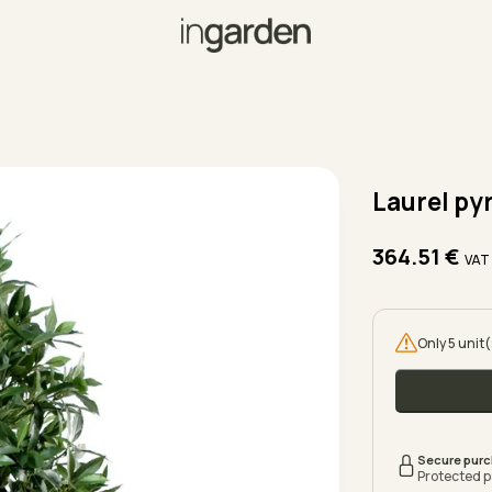
Laurel pyr
364.51
€
VAT
Only 5 unit(
Secure pur
Protected 