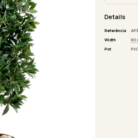
Details
Referência
AP3
Width
60 
Pot
PV