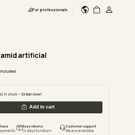
For professionals
amid artificial
 included
s) in stock —
Order now!
Add to cart
chase
Easy returns
Customer support
payments
14 days to return
We are available