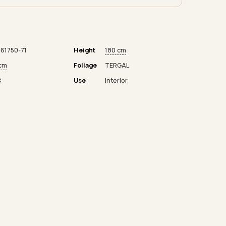
61750-71
Height
180 cm
cm
Foliage
TERGAL
C
Use
interior