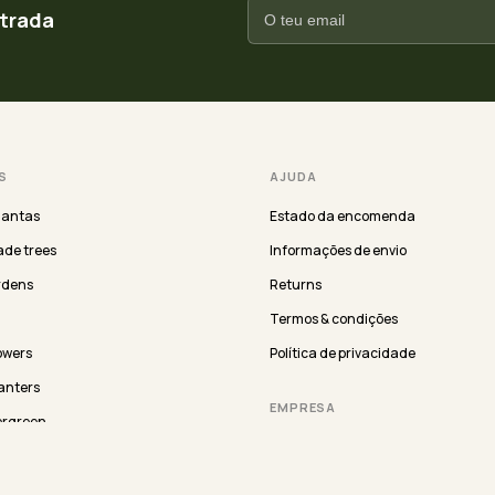
ntrada
S
AJUDA
lantas
Estado da encomenda
de trees
Informações de envio
rdens
Returns
Termos & condições
lowers
Política de privacidade
anters
EMPRESA
ergreen
About us
Showrooms