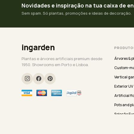
Novidades e inspiração na tua caixa de e
Sem spam. Só plantas, promoções e ideias de decoração.
ingarden
PRODUTO
Plantas e árvores artificiais premium desde
Árvores & p
1950. Showrooms em Porto e Lisboa.
Custom-ma
Vertical ga
Exterior UV
Artificial f
Pots and pl
Seleção Ev