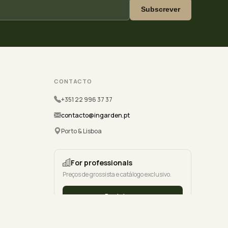
Subscrever
CONTACTO
+351 22 996 37 37
contacto@ingarden.pt
Porto & Lisboa
For professionals
Preços de grossista e catálogo exclusivo.
Registe-se