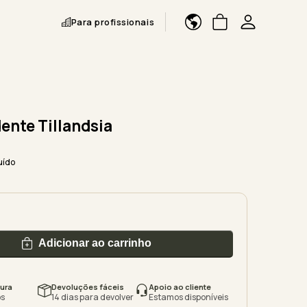
Para profissionais
ente Tillandsia
uído
Adicionar ao carrinho
ura
Devoluções fáceis
Apoio ao cliente
s
14 dias para devolver
Estamos disponíveis