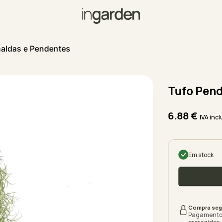
naldas e Pendentes
Tufo Pend
6.88
€
IVA incl
Em stock
Compra seg
Pagamento