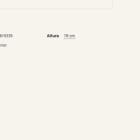
619335
Altura
78 cm
rior