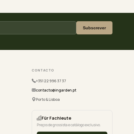
Subscrever
CONTACTO
+351 22 996 37 37
contacto@ingarden.pt
Porto & Lisboa
Für Fachleute
Preços de grossista e catálogo exclusivo.