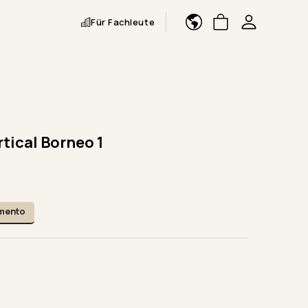
Für Fachleute
tical Borneo 1
amento