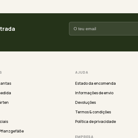
ntrada
S
AJUDA
lantas
Estado da encomenda
medida
Informações de envio
ärten
Devoluções
Termos & condições
iciais
Política de privacidade
Pflanzgefäße
EMPRESA