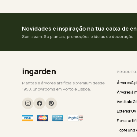
Novidades e inspiração na tua caixa de e
Sem spam. Só plantas, promoções e ideias de decoração.
ingarden
PRODUTO
Plantas e árvores artificiais premium desde
Árvores & p
1950. Showrooms em Porto e Lisboa.
Árvores à 
Vertikale G
Exterior UV
Flores artif
Töpfe und 