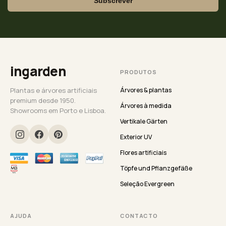
Subscrever
ingarden
PRODUTOS
Plantas e árvores artificiais
Árvores & plantas
premium desde 1950.
Árvores à medida
Showrooms em Porto e Lisboa.
Vertikale Gärten
Exterior UV
Flores artificiais
Töpfe und Pflanzgefäße
Seleção Evergreen
AJUDA
CONTACTO