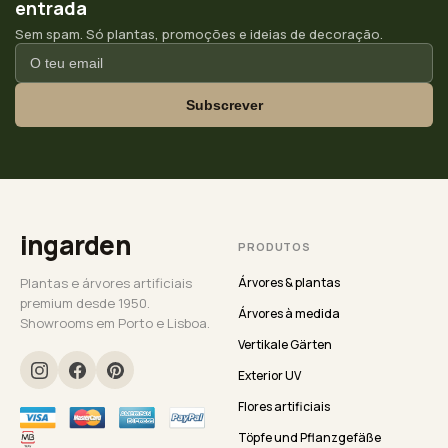
entrada
Sem spam. Só plantas, promoções e ideias de decoração.
Subscrever
ingarden
PRODUTOS
Plantas e árvores artificiais
Árvores & plantas
premium desde 1950.
Árvores à medida
Showrooms em Porto e Lisboa.
Vertikale Gärten
Exterior UV
Flores artificiais
Töpfe und Pflanzgefäße