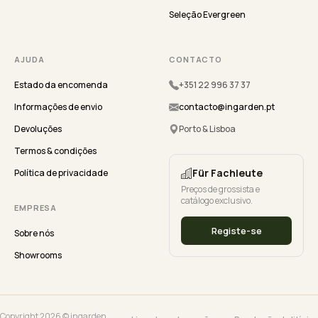
Seleção Evergreen
AJUDA
CONTACTO
Estado da encomenda
+351 22 996 37 37
Informações de envio
contacto@ingarden.pt
Devoluções
Porto & Lisboa
Termos & condições
Für Fachleute
Política de privacidade
Preços de grossista e
catálogo exclusivo.
EMPRESA
Registe-se
Sobre nós
Showrooms
Copyright 2026 © ingarden