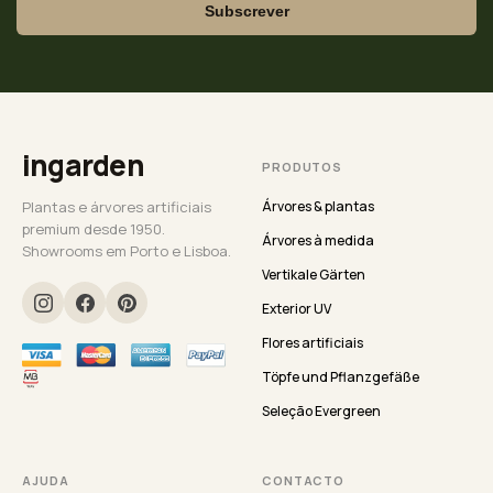
Subscrever
ingarden
PRODUTOS
Plantas e árvores artificiais
Árvores & plantas
premium desde 1950.
Árvores à medida
Showrooms em Porto e Lisboa.
Vertikale Gärten
Exterior UV
Flores artificiais
Töpfe und Pflanzgefäße
Seleção Evergreen
AJUDA
CONTACTO