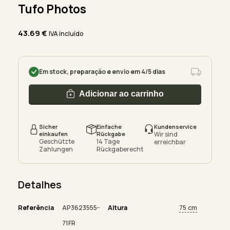
Tufo Photos
43.69
€
IVA incluído
Em stock, preparação e envio em 4/5 dias
Adicionar ao carrinho
Sicher
Einfache
Kundenservice
einkaufen
Rückgabe
Wir sind
Geschützte
14 Tage
erreichbar
Zahlungen
Rückgaberecht
Detalhes
Referência
AP3623555-
Altura
75 cm
71FR