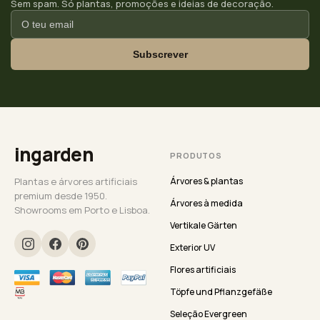
Sem spam. Só plantas, promoções e ideias de decoração.
Subscrever
ingarden
PRODUTOS
Plantas e árvores artificiais
Árvores & plantas
premium desde 1950.
Árvores à medida
Showrooms em Porto e Lisboa.
Vertikale Gärten
Exterior UV
Flores artificiais
Töpfe und Pflanzgefäße
Seleção Evergreen