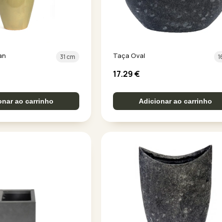
an
Taça Oval
31 cm
1
17.29
€
onar ao carrinho
Adicionar ao carrinho