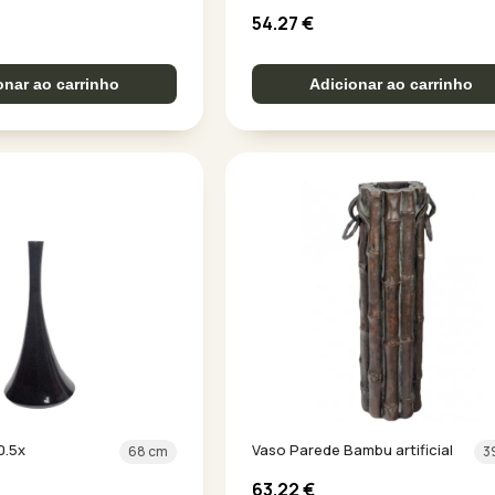
54.27
€
onar ao carrinho
Adicionar ao carrinho
0.5x
Vaso Parede Bambu artificial
68 cm
3
63.22
€