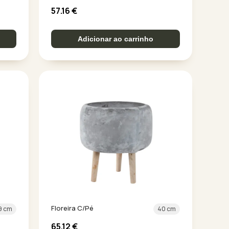
57.16
€
Adicionar ao carrinho
Floreira C/Pé
9 cm
40 cm
65.12
€