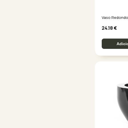
Vaso Redondo
24.18
€
Adici