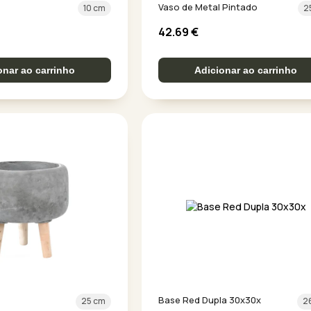
Vaso de Metal Pintado
10 cm
2
42.69
€
onar ao carrinho
Adicionar ao carrinho
Base Red Dupla 30x30x
25 cm
2