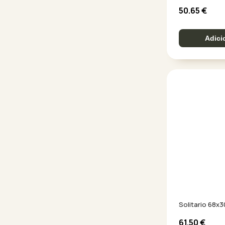
50.65
€
Adici
Solitario 68x3
61.50
€