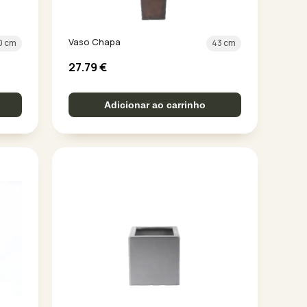
Vaso Chapa
0 cm
43 cm
27.79
€
Adicionar ao carrinho