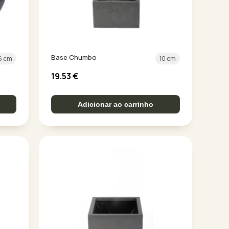
Base Chumbo
6 cm
10 cm
19.53
€
Adicionar ao carrinho