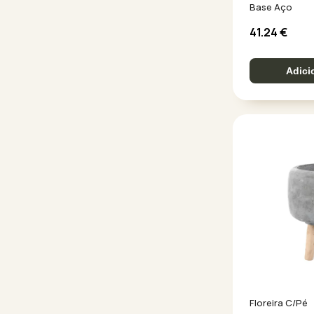
Base Aço
41.24
€
Adici
Floreira C/Pé