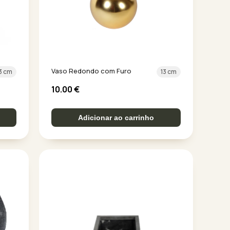
Vaso Redondo com Furo
3 cm
13 cm
10.00
€
Adicionar ao carrinho