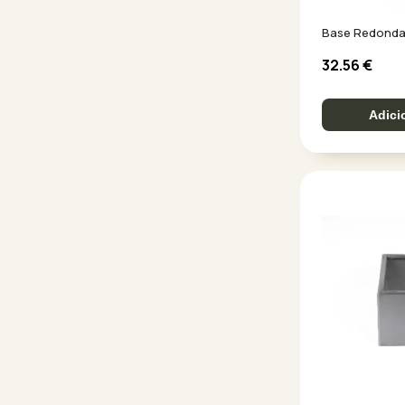
Base Redonda
32.56
€
Adici