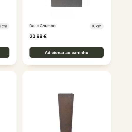
Base Chumbo
0 cm
10 cm
20.98
€
Adicionar ao carrinho