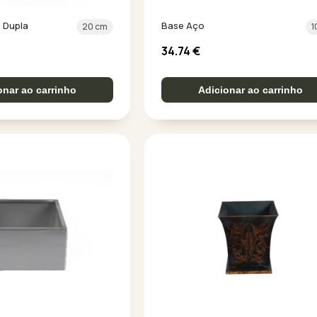
 Dupla
Base Aço
20 cm
1
34.74
€
onar ao carrinho
Adicionar ao carrinho