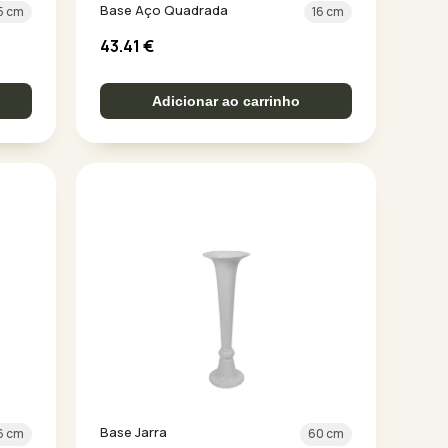
Base Aço Quadrada
5 cm
16 cm
43.41
€
Adicionar ao carrinho
Base Jarra
6 cm
60 cm