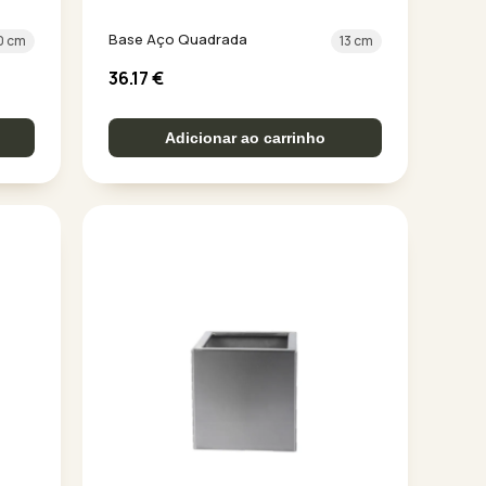
Base Aço Quadrada
0 cm
13 cm
36.17
€
Adicionar ao carrinho