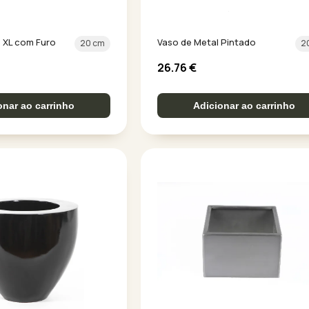
 XL com Furo
Vaso de Metal Pintado
20 cm
2
26.76
€
onar ao carrinho
Adicionar ao carrinho