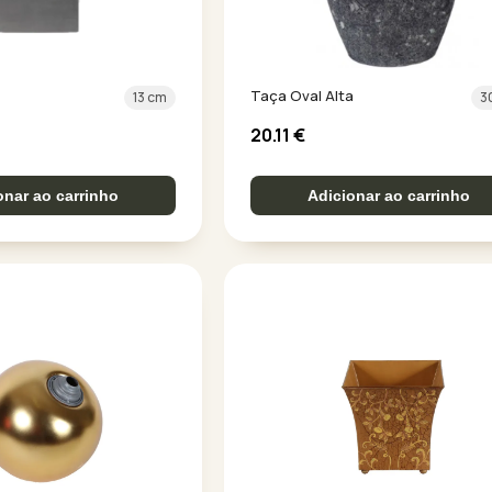
Taça Oval Alta
13 cm
3
20.11
€
onar ao carrinho
Adicionar ao carrinho