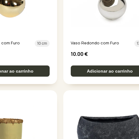
 com Furo
Vaso Redondo com Furo
10 cm
1
10.00
€
onar ao carrinho
Adicionar ao carrinho