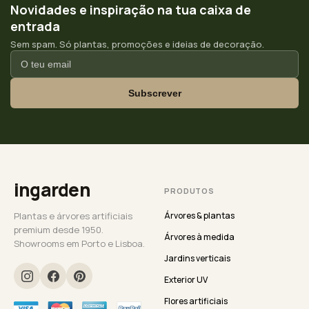
Novidades e inspiração na tua caixa de
entrada
Sem spam. Só plantas, promoções e ideias de decoração.
Subscrever
ingarden
PRODUTOS
Plantas e árvores artificiais
Árvores & plantas
premium desde 1950.
Árvores à medida
Showrooms em Porto e Lisboa.
Jardins verticais
Exterior UV
Flores artificiais