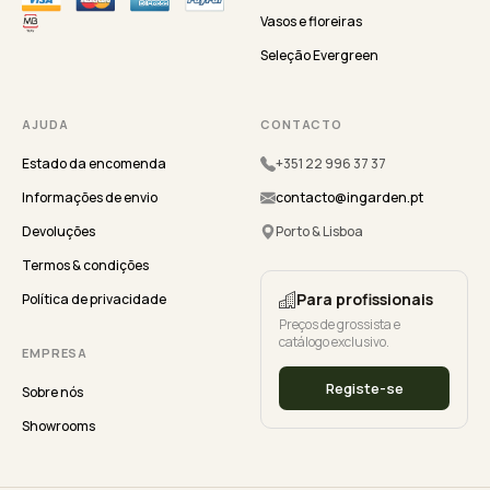
Vasos e floreiras
Seleção Evergreen
AJUDA
CONTACTO
Estado da encomenda
+351 22 996 37 37
Informações de envio
contacto@ingarden.pt
Devoluções
Porto & Lisboa
Termos & condições
Para profissionais
Política de privacidade
Preços de grossista e
catálogo exclusivo.
EMPRESA
Registe-se
Sobre nós
Showrooms