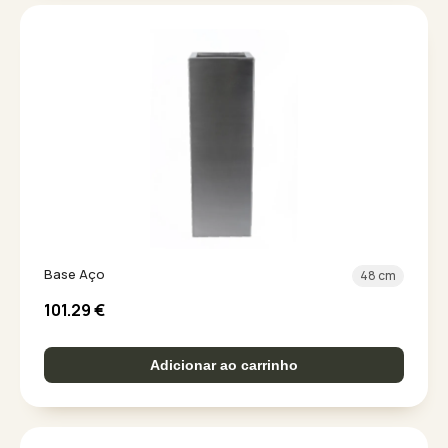
Base Aço
48 cm
101.29
€
Adicionar ao carrinho