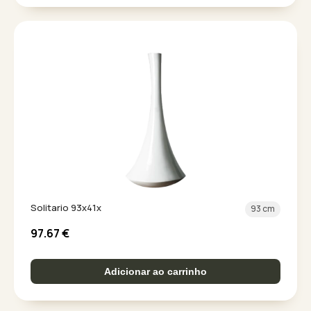
Solitario 93x41x
93 cm
97.67
€
Adicionar ao carrinho