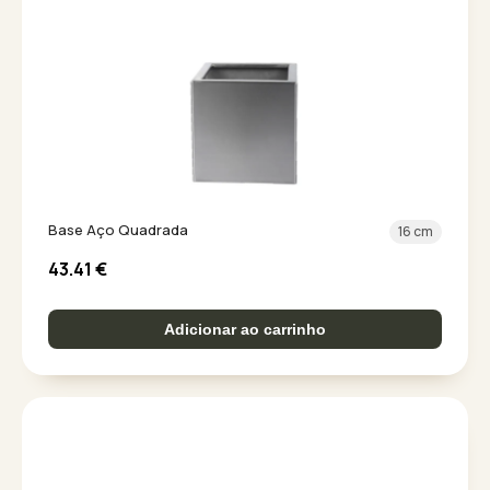
Base Aço Quadrada
16 cm
43.41
€
Adicionar ao carrinho