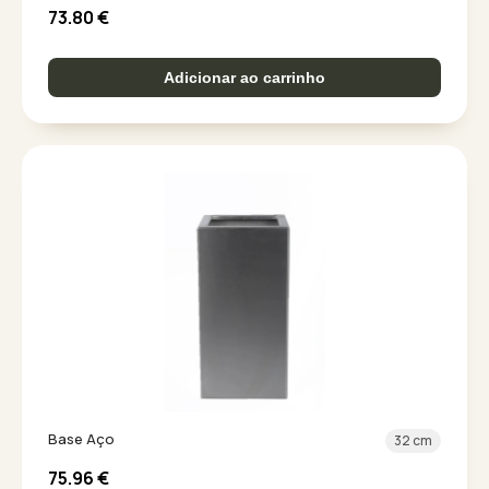
73.80
€
Adicionar ao carrinho
Base Aço
32 cm
75.96
€