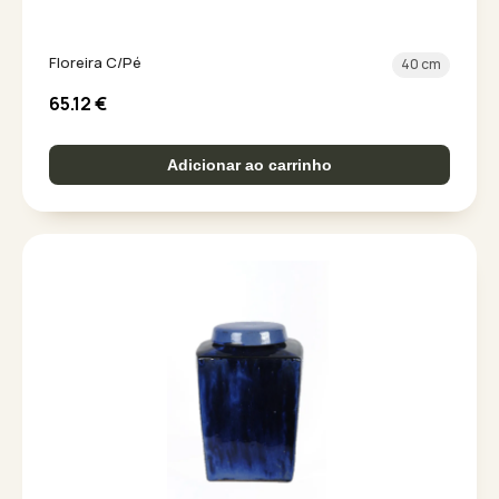
Floreira C/Pé
40 cm
65.12
€
Adicionar ao carrinho