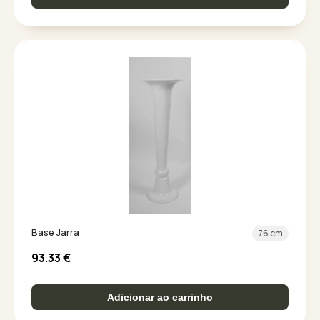
Base Jarra
76 cm
93.33
€
Adicionar ao carrinho