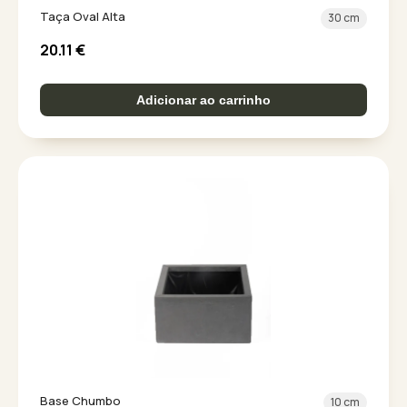
Taça Oval Alta
30 cm
20.11
€
Adicionar ao carrinho
Base Chumbo
10 cm