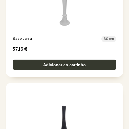
Base Jarra
60 cm
57.16
€
Adicionar ao carrinho