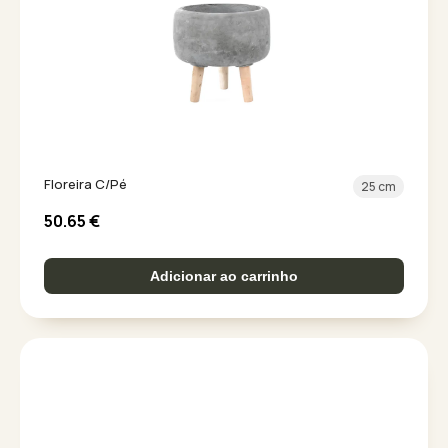
Floreira C/Pé
25 cm
50.65
€
Adicionar ao carrinho