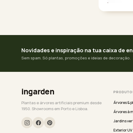
Novidades e inspiração na tua caixa de e
Sem spam. Só plantas, promoções e ideias de decoração.
ingarden
PRODUTO
Plantas e árvores artificiais premium desde
Árvores & p
1950. Showrooms em Porto e Lisboa.
Árvores à 
Jardins ver
Exterior UV