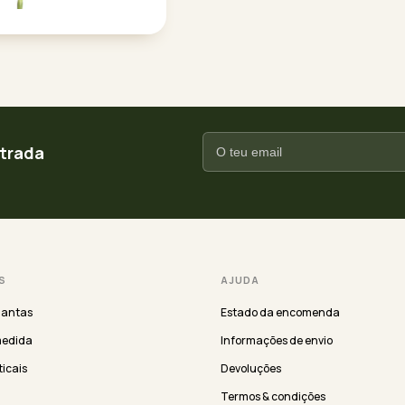
ntrada
S
AJUDA
lantas
Estado da encomenda
medida
Informações de envio
ticais
Devoluções
Termos & condições