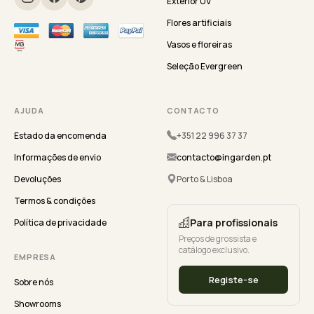
Exterior UV
Flores artificiais
Vasos e floreiras
Seleção Evergreen
AJUDA
CONTACTO
Estado da encomenda
+351 22 996 37 37
Informações de envio
contacto@ingarden.pt
Devoluções
Porto & Lisboa
Termos & condições
Para profissionais
Política de privacidade
Preços de grossista e
catálogo exclusivo.
EMPRESA
Registe-se
Sobre nós
Showrooms