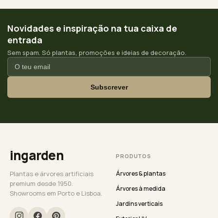
Novidades e inspiração na tua caixa de
entrada
Sem spam. Só plantas, promoções e ideias de decoração.
Subscrever
ingarden
PRODUTOS
Plantas e árvores artificiais
Árvores & plantas
premium desde 1950.
Árvores à medida
Showrooms em Porto e Lisboa.
Jardins verticais