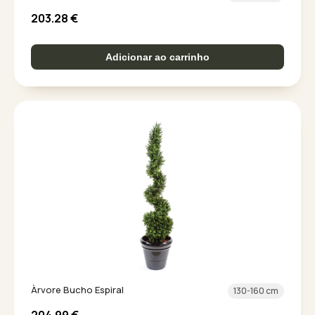
203.28
€
Adicionar ao carrinho
Àrvore Bucho Espiral
130-160 cm