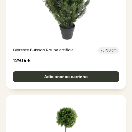
Cipreste Buisson Round artificial
75-90 cm
129.14
€
Adicionar ao carrinho