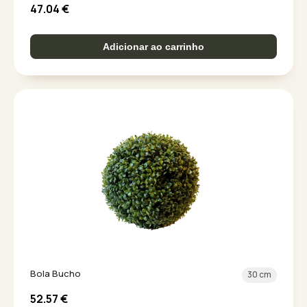
47.04
€
Adicionar ao carrinho
Bola Bucho
30 cm
52.57
€