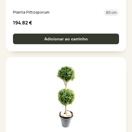
Planta Pittosporum
80 cm
194.82
€
Adicionar ao carrinho