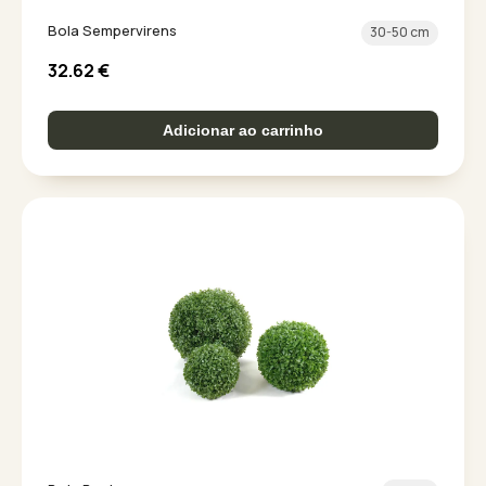
Bola Sempervirens
30-50 cm
32.62
€
Adicionar ao carrinho