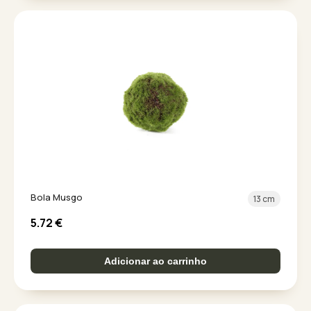
Bola Musgo
13 cm
5.72
€
Adicionar ao carrinho