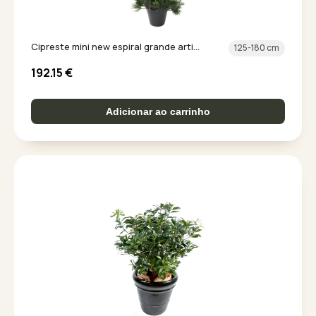
Cipreste mini new espiral grande arti...
125-180 cm
192.15
€
Adicionar ao carrinho