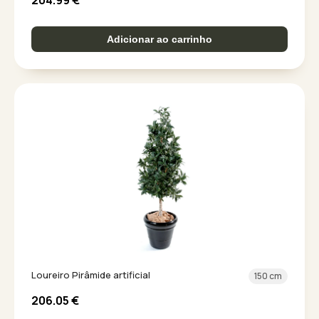
204.99
€
Adicionar ao carrinho
Loureiro Pirâmide artificial
150 cm
206.05
€