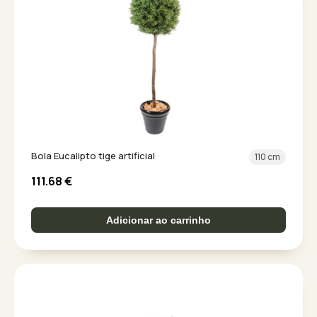
Bola Eucalipto tige artificial
110 cm
111.68
€
Adicionar ao carrinho