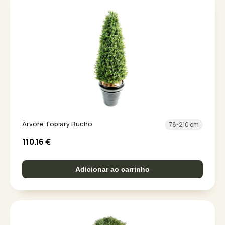
Àrvore Topiary Bucho
78-210 cm
110.16
€
Adicionar ao carrinho