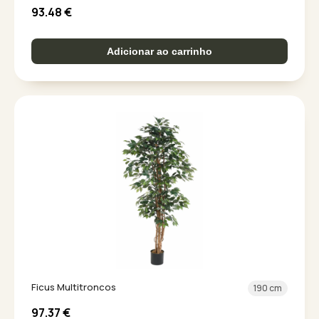
93.48
€
Adicionar ao carrinho
Ficus Multitroncos
190 cm
97.37
€