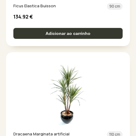
Ficus Elastica Buisson
90 cm
134.92
€
Adicionar ao carrinho
Dracaena Marginata artificial
110 cm