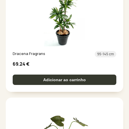
Dracena Fragrans
95-145 cm
69.24
€
Adicionar ao carrinho