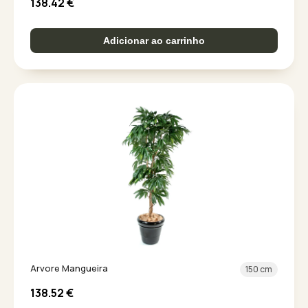
138.42
€
Adicionar ao carrinho
Arvore Mangueira
150 cm
138.52
€