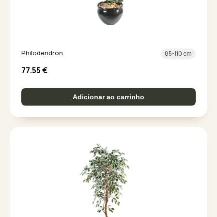
Philodendron
85-110 cm
77.55
€
Adicionar ao carrinho