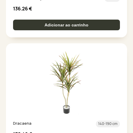
136.26
€
Adicionar ao carrinho
Dracaena
140-190 cm