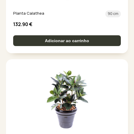
Planta Calathea
90 cm
132.90
€
Adicionar ao carrinho