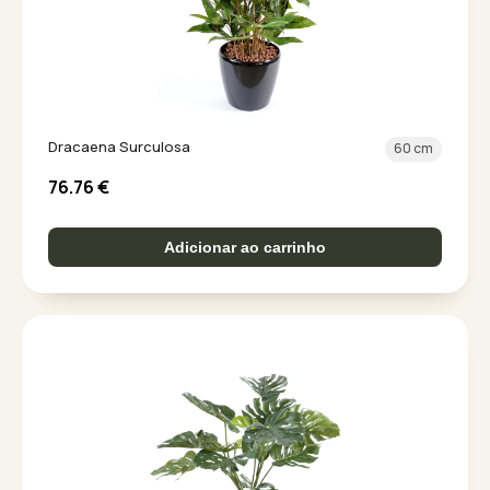
Dracaena Surculosa
60 cm
76.76
€
Adicionar ao carrinho