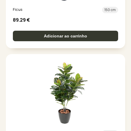
Ficus
150 cm
89.29
€
Adicionar ao carrinho