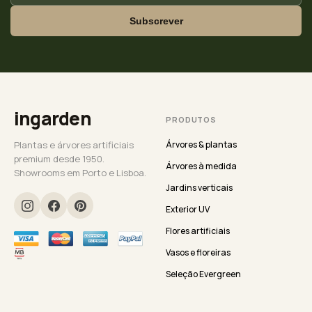
Subscrever
ingarden
PRODUTOS
Plantas e árvores artificiais
Árvores & plantas
premium desde 1950.
Árvores à medida
Showrooms em Porto e Lisboa.
Jardins verticais
Exterior UV
Flores artificiais
Vasos e floreiras
Seleção Evergreen